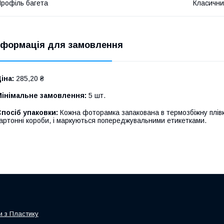
рофіль багета
Класични
нформація для замовлення
іна:
285,20 ₴
Мінімальне замовлення:
5 шт.
посіб упаковки:
Кожна фоторамка запакована в термозбіжну плівк
артонні короби, і маркуються попереджувальними етикетками.
 з Пластику