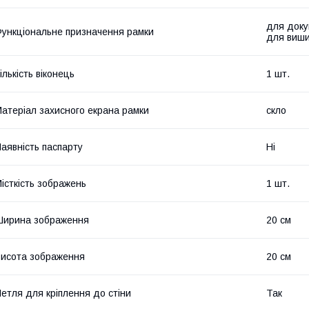
для доку
ункціональне призначення рамки
для виши
ількість віконець
1 шт.
атеріал захисного екрана рамки
скло
аявність паспарту
Ні
істкість зображень
1 шт.
Ширина зображення
20 см
исота зображення
20 см
етля для кріплення до стіни
Так