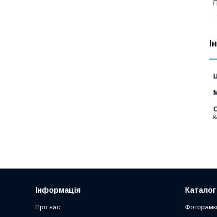
П
І
Ц
С
к
Інформація
Каталог
Про нас
Фоторамки