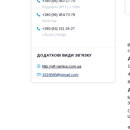
+380 (66) 063-17-70
Водафон (МТС) + Viber
+380 (96) 454-73-78
Київстар
+380 (63) 311-26-27
Lifecell (Лайф)
В
с
1
http://elf-ramka.com.ua
4
3316565@gmail.com
8
Б
З
О
Ц
Ф