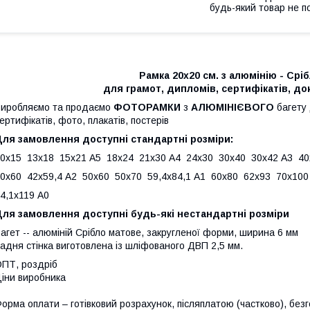
будь-який товар не п
Рамка 20х20 см. з алюмінію - Срі
для грамот, дипломів, сертифікатів, док
иробляємо та продаємо
ФОТОРАМКИ
з
АЛЮМІНІЄВОГО
багету
ертифікатів, фото, плакатів, постерів
Для замовлення доступні стандартні розміри:
0х15 13х18 15х21 А5 18х24 21х30 А4 24х30 30х40 30х42 А3 40
0х60 42х59,4 А2 50х60 50х70 59,4х84,1 А1 60х80 62х93 70х1
4,1х119 А0
Для замовлення доступні будь-які нестандартні розміри
агет -- алюміній Срібло матове, закругленої форми, ширина 6 мм
адня стінка виготовлена із шліфованого ДВП 2,5 мм.
ПТ, роздріб
іни виробника
орма оплати – готівковий розрахунок, післяплатою (частково), без