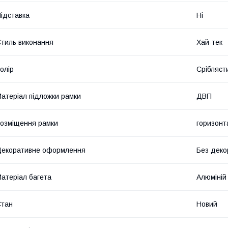
ідставка
Ні
тиль виконання
Хай-тек
олір
Срібляст
атеріал підложки рамки
ДВП
озміщення рамки
горизонт
екоративне оформлення
Без деко
атеріал багета
Алюміній
Стан
Новий