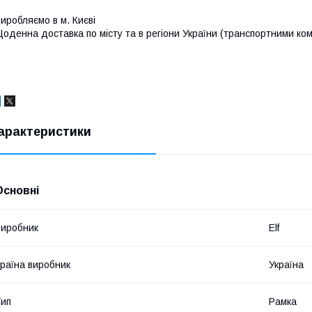
иробляємо в м. Києві
оденна доставка по місту та в регіони України (транспортними ко
арактеристики
Основні
иробник
Elf
раїна виробник
Україна
ип
Рамка