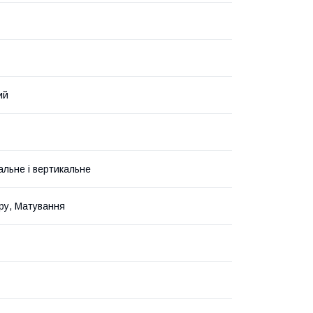
ий
альне і вертикальне
ру, Матування