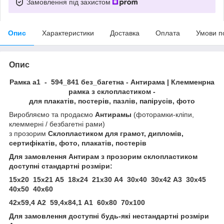
Замовлення під захистом
Опис
Характеристики
Доставка
Оплата
Умови п
Опис
Рамка а1 - 594_841 без_багетна - Антирама | Клемменрна
рамка з склопластиком -
для плакатів, постерів, пазлів, папірусів, фото
Виробляємо та продаємо
Антирамы
(фоторамки-кліпи,
клеммерні / безбагетні рами)
з прозорим
Склопластиком для грамот, дипломів,
сертифікатів, фото, плакатів, постерів
Для замовлення Антирам з прозорим склопластиком
доступні стандартні розміри:
15х20 15х21 А5 18х24 21х30 А4 30х40 30х42 А3 30х45
40х50 40х60
42х59,4 А2 59,4х84,1 А1 60х80 70х100
Для замовлення доступні будь-які нестандартні розміри