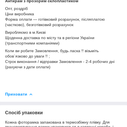
Антирам з прозорим склопластиком
Опт, роздріб
Ціни виробника
Форма оплати ― готівковий розрахунок, післяплатою
(частково), безготівковий розрахунок
Виробляємо в м.Києві
Щоденна доставка по місту та в регіони України
(транспортними компаніями)
Коли ви робите Замовлення, будь ласка !! візьміть
обов`язково до уваги !! ;
Строк виконання / відправки Замовлення - 2-4 робочих дні
(рахуючи з дати оплати)
Приховати
Спосіб упаковки
Кожна фоторамка запакована в термозбіжну плівку. Для
транспортування рамки упаковуються в картонні короби, і