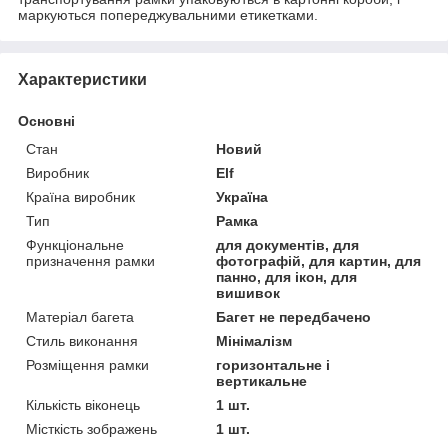
маркуються попереджувальними етикетками.
Характеристики
Основні
Стан
Новий
Виробник
Elf
Країна виробник
Україна
Тип
Рамка
Функціональне
для документів, для
призначення рамки
фотографій, для картин, для
панно, для ікон, для
вишивок
Матеріал багета
Багет не передбачено
Стиль виконання
Мінімалізм
Розміщення рамки
горизонтальне і
вертикальне
Кількість віконець
1 шт.
Місткість зображень
1 шт.