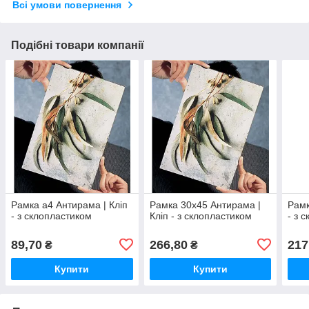
Всі умови повернення
Подібні товари компанії
Рамка а4 Антирама | Кліп
Рамка 30х45 Антирама |
Рамк
- з склопластиком
Кліп - з склопластиком
- з 
89,70
266,80
217
₴
₴
Купити
Купити