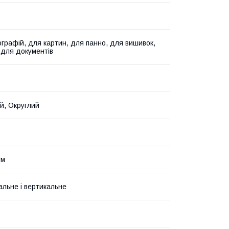
графій, для картин, для панно, для вишивок,
, для документів
й, Округлий
зм
альне і вертикальне