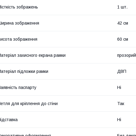
істкість зображень
1 шт.
Ширина зображення
42 см
исота зображення
60 см
атеріал захисного екрана рамки
прозорий
атеріал підложки рамки
ДВП
аявність паспарту
Ні
етля для кріплення до стіни
Так
ідставка
Ні
екоративне оформлення
Без деко