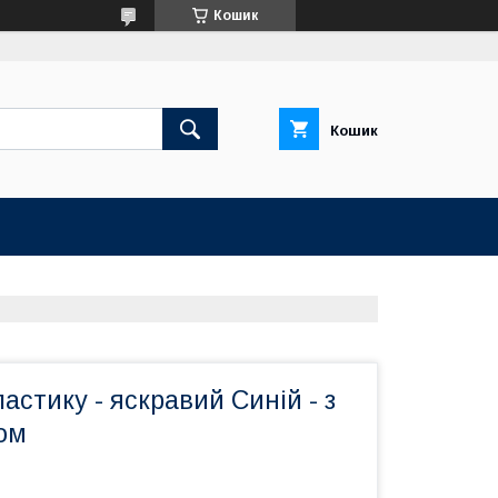
Кошик
Кошик
ластику - яскравий Синій - з
ом