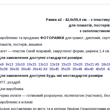
Рамка а2 - 42,0х59,4 см. - з пластик
для плакатів, постерів
з склопластиком
иробляємо та продаємо
ФОТОРАМКИ
для грамот, дипломів, серт
лакатів, постерів, вишивок
агет ― пластик Синій яскравий, закругленої форми, ширина 1,4 см.
Для замовлення доступні стандартні розміри:
х9
9х13
10х10
10х15
13х13
13х18
15х15
15х20
15х21 А5
18х1
25х38
30х30
30х40
30х42 А3
30х45
35х35
35х48
40х40
40х50
4
Для замовлення доступні будь-які нестандартні розміри
ПТ, роздріб
іни виробника
орма оплати ― готівковий розрахунок, післяплатою (частково), бе
иробляємо в м.Києві
одня доставляємо по місту та в регіони України (транспортними к