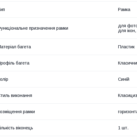
ип
Рамка
для фото
ункціональне призначення рамки
для ікон
атеріал багета
Пластик
рофіль багета
Класични
олір
Синій
тиль виконання
Класици
озміщення рамки
горизонт
ількість віконець
1 шт.