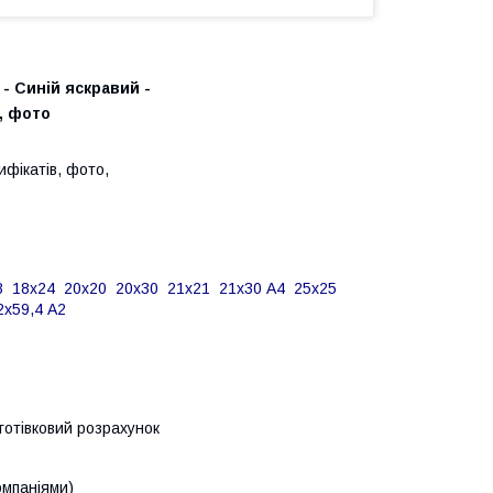
у - Синій яскравий -
, фото
ифікатів, фото,
8
18х24 20х20
20х30
21х21
21х30 А4
25х25
2х59,4 А2
зготівковий розрахунок
омпаніями)