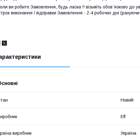
оли ви робите Замовлення, будь ласка !! візьміть обов`язково до ува
трок виконання / відправки Замовлення - 2-4 робочих дні (рахуючи
арактеристики
Основні
Стан
Новий
иробник
Elf
раїна виробник
Україна