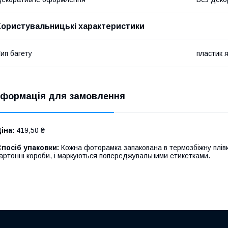
Користувальницькі характеристики
ип багету
пластик 
нформація для замовлення
іна:
419,50 ₴
посіб упаковки:
Кожна фоторамка запакована в термозбіжну плівк
артонні короби, і маркуються попереджувальними етикетками.