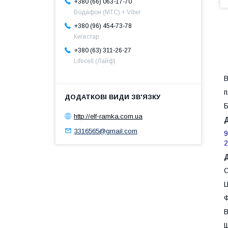
+380 (66) 063-17-70
Водафон (МТС) + Viber
+380 (96) 454-73-78
Київстар
+380 (63) 311-26-27
Lifecell (Лайф)
В
п
Б
http://elf-ramka.com.ua
3316565@gmail.com
9
О
Ц
Ф
В
Щ