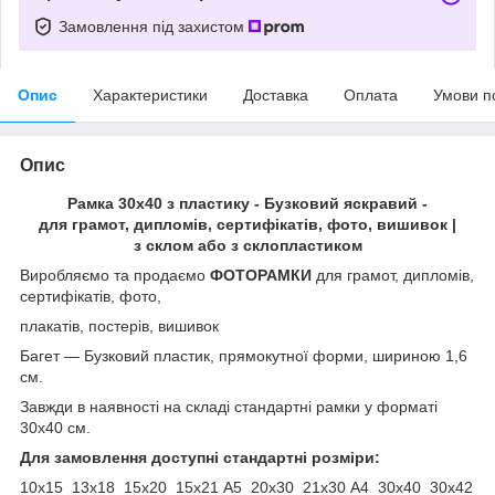
Замовлення під захистом
Опис
Характеристики
Доставка
Оплата
Умови п
Опис
Рамка 30х40 з пластику - Бузковий яскравий -
для грамот, дипломів, сертифікатів, фото, вишивок |
з склом або з склопластиком
Виробляємо та продаємо
ФОТОРАМКИ
для грамот, дипломів,
сертифікатів, фото,
плакатів, постерів, вишивок
Багет ― Бузковий пластик, прямокутної форми, шириною 1,6
см.
Завжди в наявності на складі стандартні рамки у форматі
30х40 см.
Для замовлення доступні стандартні розміри:
10х15 13х18 15х20 15х21 А5 20х30 21х30 А4 30х40 30х42