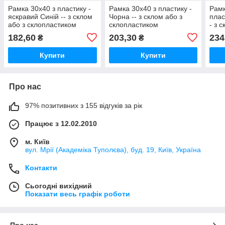
Рамка 30х40 з пластику -
Рамка 30х40 з пластику -
Рамк
яскравий Синій -- з склом
Чорна -- з склом або з
плас
або з склопластиком
склопластиком
- з 
скло
182,60
203,30
234
₴
₴
Купити
Купити
Про нас
97% позитивних з 155 відгуків за рік
Працює з 12.02.2010
м. Київ
вул. Мрії (Академіка Туполєва), буд. 19, Київ, Україна
Контакти
Сьогодні вихідний
Показати весь графік роботи
Про нас