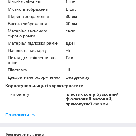
Кількість віконець
1 шт.
Місткість зображень
1 шт.
Ширина зображення
30 см
Висота зображення
40 см
Матеріал захисного
скло
екрана рамки
Матеріал підложки рамки
ДВП
Наявність паспарту
Ні
Петля для кріплення до
Так
стіни
Підставка
Ні
Декоративне оформлення
Без декору
Користувальницькі характеристики
Тип багету
пластик колір бузковий/
фіолетовий матовий,
прямокутної форми
Приховати
Умови доставки