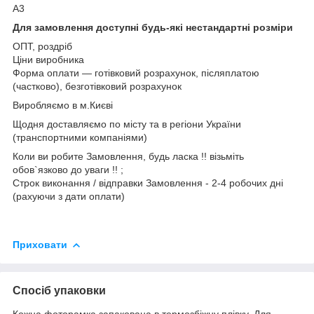
А3
Для замовлення доступні будь-які нестандартні розміри
ОПТ, роздріб
Ціни виробника
Форма оплати ― готівковий розрахунок, післяплатою
(частково), безготівковий розрахунок
Виробляємо в м.Києві
Щодня доставляємо по місту та в регіони України
(транспортними компаніями)
Коли ви робите Замовлення, будь ласка !! візьміть
обов`язково до уваги !! ;
Строк виконання / відправки Замовлення - 2-4 робочих дні
(рахуючи з дати оплати)
Приховати
Спосіб упаковки
Кожна фоторамка запакована в термозбіжну плівку. Для