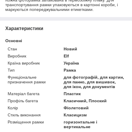
транспортування рамки упаковуються в картонні короби, і
маркуються попереджувальними етикетками.
Характеристики
Основні
Стан
Новий
Виробник
Elf
Країна виробник
Україна
Тип
Рамка
Функціональне
для фотографій, для картин,
призначення рамки
для панно, для вишивок,
для ікон, для документів
Матеріал багета
Пластик
Профіль багета
Класичний, Плоский
Колір
Фіолетовий
Стиль виконання
Класицизм
Розміщення рамки
горизонтальне і
вертикальне