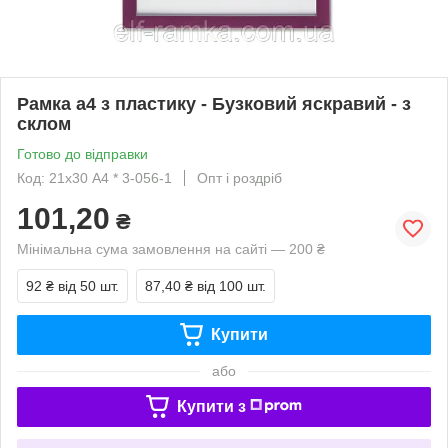
Рамка а4 з пластику - Бузковий яскравий - з
склом
Готово до відправки
Код: 21х30 А4 * 3-056-1
Опт і роздріб
101,20
₴
Мінімальна сума замовлення на сайті — 200 ₴
92 ₴
від 50 шт.
87,40 ₴
від 100 шт.
Купити
або
Купити з