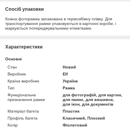
Спосіб упаковки
Кожна фоторамка запакована в термозбіжну плівку. Для
транспортування рамки упаковуються в картонні короби, і
маркуються попереджувальними етикетками.
Характеристики
Основні
Стан
Новий
Виробник
Elf
Країна виробник
Україна
Тип
Рамка
Функціональне
для фотографій, для картин,
призначення рамки
для панно, для вишивок,
для ікон, для документів
Матеріал багета
Пластик
Профіль багета
Класичний, Плоский
Колір
Фіолетовий