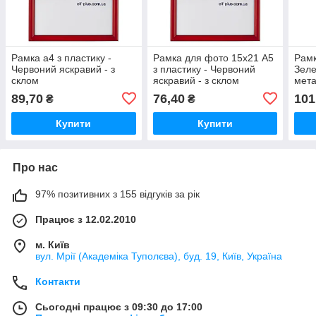
Рамка а4 з пластику -
Рамка для фото 15х21 А5
Рамк
Червоний яскравий - з
з пластику - Червоний
Зеле
склом
яскравий - з склом
мета
89,70
76,40
101
₴
₴
Купити
Купити
Про нас
97% позитивних з 155 відгуків за рік
Працює з 12.02.2010
м. Київ
вул. Мрії (Академіка Туполєва), буд. 19, Київ, Україна
Контакти
Сьогодні працює з 09:30 до 17:00