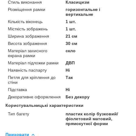
Стиль виконання
Класицизм
Розміщення рамки
горизонтальне і
вертикальне
Кількість віконець
1 шт.
Місткість зображень
1 шт.
Ширина зображення
21 см
Висота зображення
30 см
Матеріал захисного
скло
екрана рамки
Матеріал підложки рамки
ДВП
Наявність паспарту
Ні
Петля для кріплення до
Так
стіни
Підставка
Ні
Декоративне оформлення
Без декору
Користувальницькі характеристики
Тип багету
пластик колір бузковий/
фіолетовий матовий,
прямокутної форми
Приховати