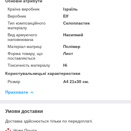
Основні атрибути
Країна виробник
Ізраїль
Виробник
Elf
Тип композиційного
Склопластик
матеріалу
Вид армуючого
Насипний
наповнювача
Матеріал матриці
Полімер
Форма товару, що
Лист
поставляється
Токсичність матеріалу
Ні
Користувальницькі характеристики
Розмір
А4 21х30 см.
Приховати
Умови доставки
Доставка здійснюється тільки по передоплаті.
Нова Пошта