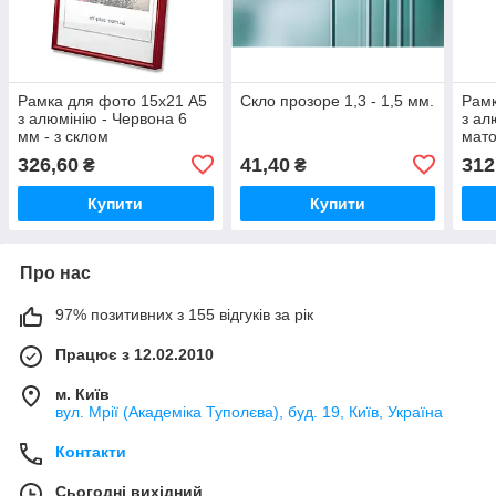
Рамка для фото 15х21 А5
Скло прозоре 1,3 - 1,5 мм.
Рамк
з алюмінію - Червона 6
з ал
мм - з склом
мато
326,60
41,40
312
₴
₴
Купити
Купити
Про нас
97% позитивних з 155 відгуків за рік
Працює з 12.02.2010
м. Київ
вул. Мрії (Академіка Туполєва), буд. 19, Київ, Україна
Контакти
Сьогодні вихідний