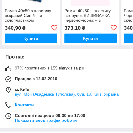
Рамка 40х50 з пластику -
Рамка 40х50 з пластику -
Рамк
яскравий Синій -- з
візерунок ВИШИВАНКА
Черв
склопластиком
червоно-чорна -- з
скло
склопластиком
340,90
373,10
340
₴
₴
Купити
Купити
Про нас
97% позитивних з 155 відгуків за рік
Працює з 12.02.2010
м. Київ
вул. Мрії (Академіка Туполєва), буд. 19, Київ, Україна
Контакти
Сьогодні працює з 09:30 до 17:00
Показати весь графік роботи