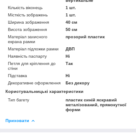
вертикальне
Кількість віконець
1 шт.
Місткість зображень
1 шт.
Ширина зображення
40 см
Висота зображення
50 см
Матеріал захисного
прозорий пластик
екрана рамки
Матеріал підложки рамки
ДВП
Наявність паспарту
Ні
Петля для кріплення до
Так
стіни
Підставка
Ні
Декоративне оформлення
Без декору
Користувальницькі характеристики
Тип багету
пластик синій яскравий
металізований, прямокутної
форми
Приховати