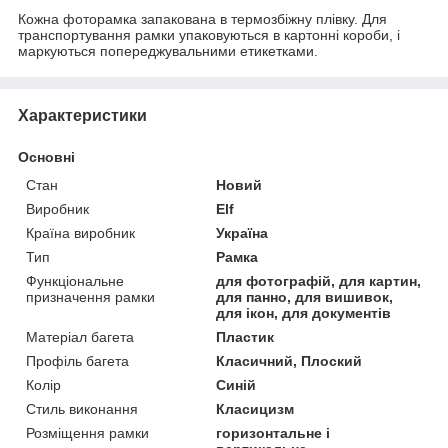
Кожна фоторамка запакована в термозбіжну плівку. Для
транспортування рамки упаковуються в картонні короби, і
маркуються попереджувальними етикетками.
Характеристики
Основні
Стан
Новий
Виробник
Elf
Країна виробник
Україна
Тип
Рамка
Функціональне
для фотографій, для картин,
призначення рамки
для панно, для вишивок,
для ікон, для документів
Матеріал багета
Пластик
Профіль багета
Класичний, Плоский
Колір
Синій
Стиль виконання
Класицизм
Розміщення рамки
горизонтальне і