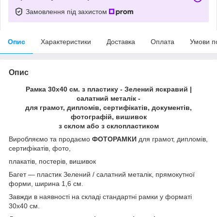
Замовлення під захистом
Опис
Характеристики
Доставка
Оплата
Умови п
Опис
Рамка 30х40 см. з пластику - Зелений яскравий |
салатний металік -
для грамот, дипломів, сертифікатів, документів,
фотографій, вишивок
з склом або з склопластиком
Виробляємо та продаємо
ФОТОРАМКИ
для грамот, дипломів,
сертифікатів, фото,
плакатів, постерів, вишивок
Багет ― пластик Зелений / салатний металік, прямокутної
форми, ширина 1,6 см.
Завжди в наявності на складі стандартні рамки у форматі
30х40 см.