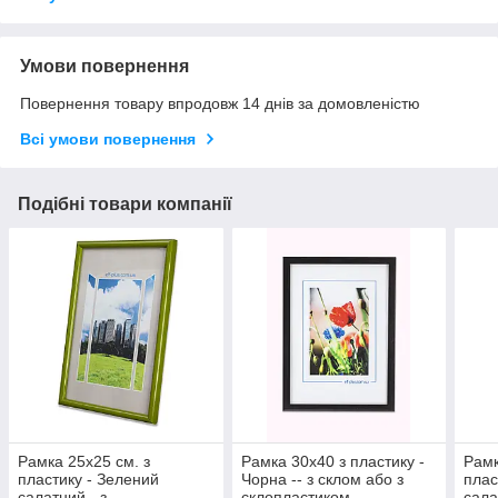
Умови повернення
Повернення товару впродовж 14 днів за домовленістю
Всі умови повернення
Подібні товари компанії
Рамка 25х25 см. з
Рамка 30х40 з пластику -
Рамк
пластику - Зелений
Чорна -- з склом або з
плас
салатний - з
склопластиком
сала