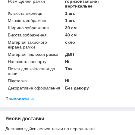
Розміщення рамки
горизонтальне і
вертикальне
Кількість віконець
1 шт.
Місткість зображень
1 шт.
Ширина зображення
30 см
Висота зображення
40 см
Матеріал захисного
скло
екрана рамки
Матеріал підложки рамки
ДВП
Наявність паспарту
Ні
Петля для кріплення до
Так
стіни
Підставка
Ні
Декоративне оформлення
Без декору
Приховати
Умови доставки
Доставка здійснюється тільки по передоплаті.