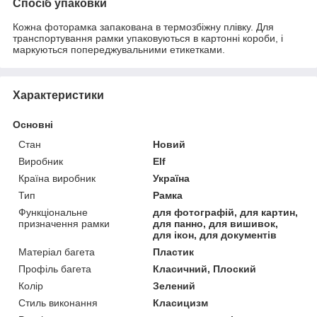
Спосіб упаковки
Кожна фоторамка запакована в термозбіжну плівку. Для
транспортування рамки упаковуються в картонні короби, і
маркуються попереджувальними етикетками.
Характеристики
Основні
Стан
Новий
Виробник
Elf
Країна виробник
Україна
Тип
Рамка
Функціональне
для фотографій, для картин,
призначення рамки
для панно, для вишивок,
для ікон, для документів
Матеріал багета
Пластик
Профіль багета
Класичний, Плоский
Колір
Зелений
Стиль виконання
Класицизм