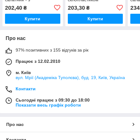
Склопластиком або з
скло
202,40
203,30
234
₴
₴
склом
Купити
Купити
Про нас
97% позитивних з 155 відгуків за рік
Працює з 12.02.2010
м. Київ
вул. Мрії (Академіка Туполєва), буд. 19, Київ, Україна
Контакти
Сьогодні працює з 09:30 до 18:00
Показати весь графік роботи
Про нас
Контакти