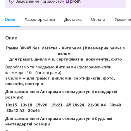
Замовлення під захистом
Опис
Характеристики
Доставка
Оплата
Умови п
Опис
Рамка 30х45 без_багетна - Антирама | Клеммерна рамка з
склом -
для грамот, дипломів, сертифікатів, документів, фото
Виробляємо та продаємо
Антирами
(фоторамки-кліпи,
клеммерні / безбагетні рами)
з
Склом -- для грамот, дипломів, сертифікатів, фото,
плакатів, постерів
Для замовлення Антирам з склом доступні стандартні
розміри:
10х15 13х18 15х20 15х21 А5 18х24 21х30 А4 30х40
30х42 А3 30х45
Для замовлення Антирам з склом доступні будь-які
нестандартні розміри