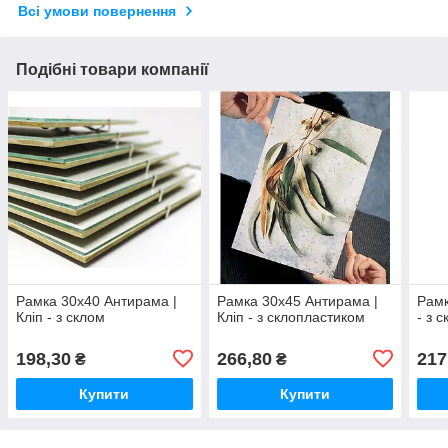
Всі умови повернення
Подібні товари компанії
Рамка 30х40 Антирама |
Рамка 30х45 Антирама |
Рамк
Кліп - з склом
Кліп - з склопластиком
- з 
198,30
266,80
217
₴
₴
Купити
Купити