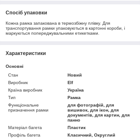
Спосіб упаковки
Кожна рамка запакована в термозбіжну плівку. Для
транспортування рамки упаковуються в картонні короби, і
маркуються попереджувальними етикетками.
Характеристики
Основні
Стан
Новий
Виробник
Elf
Країна виробник
Україна
Тип
Рамка
Функціональне
для фотографій, для
призначення рамки
вишивок, для ікон, для
документів, для картин, для
панно
Матеріал багета
Пластик
Профіль багета
Класичний, Округлий