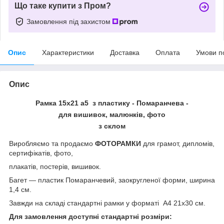
Що таке купити з Пром?
Замовлення під захистом
Опис
Характеристики
Доставка
Оплата
Умови п
Опис
Рамка 15х21 а5 з пластику - Помаранчева -
для вишивок, малюнків, фото
з склом
Виробляємо та продаємо
ФОТОРАМКИ
для грамот, дипломів,
сертифікатів, фото,
плакатів, постерів, вишивок.
Багет ― пластик Помаранчевий, заокругленої форми, ширина
1,4 см.
Завжди на складі стандартні рамки у форматі А4 21х30 см.
Для замовлення доступні стандартні розміри: