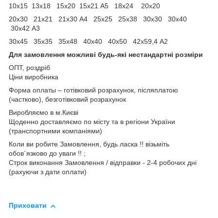
10х15 13х18 15х20 15х21 А5 18х24 20х20
20х30 21х21 21х30 А4 25х25 25х38 30х30 30х40
30х42 А3
30х45 35х35 35х48 40х40 40х50 42х59,4 А2
Для замовлення можливі будь-які нестандартні розміри
ОПТ, роздріб
Ціни виробника
Форма оплаты – готівковий розрахунок, післяплатою
(частково), безготівковий розрахунок
Виробляємо в м.Києві
Щоденно доставляємо по місту та в регіони України
(транспортними компаніями)
Коли ви робите Замовлення, будь ласка !! візьміть
обов`язково до уваги !! ;
Строк виконання Замовлення / відправки - 2-4 робочих дні
(рахуючи з дати оплати)
Приховати