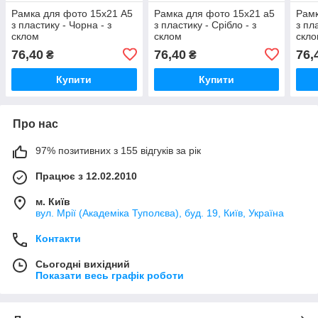
Рамка для фото 15х21 А5
Рамка для фото 15х21 а5
Рамк
з пластику - Чорна - з
з пластику - Срібло - з
з пл
склом
склом
скл
76,40
76,40
76,
₴
₴
Купити
Купити
Про нас
97% позитивних з 155 відгуків за рік
Працює з 12.02.2010
м. Київ
вул. Мрії (Академіка Туполєва), буд. 19, Київ, Україна
Контакти
Сьогодні вихідний
Показати весь графік роботи