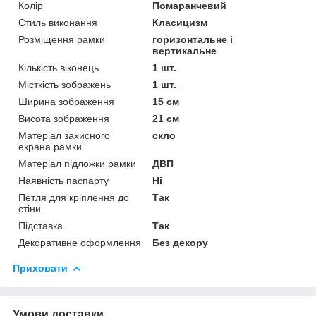
Колір
Помаранчевий
Стиль виконання
Класицизм
Розміщення рамки
горизонтальне і
вертикальне
Кількість віконець
1 шт.
Місткість зображень
1 шт.
Ширина зображення
15 см
Висота зображення
21 см
Матеріал захисного
скло
екрана рамки
Матеріал підложки рамки
ДВП
Наявність паспарту
Ні
Петля для кріплення до
Так
стіни
Підставка
Так
Декоративне оформлення
Без декору
Приховати
Умови доставки