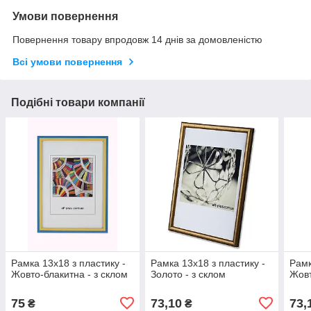
Умови повернення
Повернення товару впродовж 14 днів за домовленістю
Всі умови повернення
Подібні товари компанії
Рамка 13х18 з пластику -
Рамка 13x18 з пластику -
Рамк
Жовто-блакитна - з склом
Золото - з склом
Жовт
75
73,10
73,
₴
₴