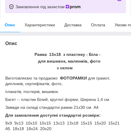
Замовлення під захистом
Опис
Характеристики
Доставка
Оплата
Умови п
Опис
Рамка 13х18 з пластику - Біла -
для вишивок, малюнків, фото
з склом
Виготовляємо та продаємо
ФОТОРАМКИ
для грамот,
дипломів, сертифікатів, фото,
плакатів, постерів, вишивок.
Багет -- пластик Білий, круглої форми, Ширина 1,4 см.
Завжди на складі стандартні рамки 21x30 см. А4
Для замовлення доступні стандартні розміри:
9х9 9х13 10х10 10х15 13х13 13х18 15х15 15х20 15х21
А5 18х18 18х24 20х20