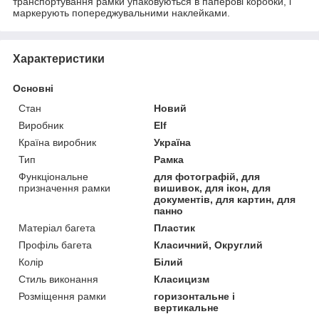
транспортування рамки упаковуються в паперові коробки, і
маркерують попереджувальними наклейками.
Характеристики
Основні
Стан
Новий
Виробник
Elf
Країна виробник
Україна
Тип
Рамка
Функціональне
для фотографій, для
призначення рамки
вишивок, для ікон, для
документів, для картин, для
панно
Матеріал багета
Пластик
Профіль багета
Класичний, Округлий
Колір
Білий
Стиль виконання
Класицизм
Розміщення рамки
горизонтальне і
вертикальне