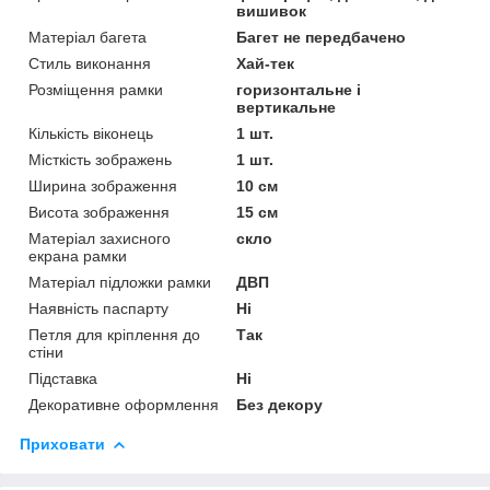
вишивок
Матеріал багета
Багет не передбачено
Стиль виконання
Хай-тек
Розміщення рамки
горизонтальне і
вертикальне
Кількість віконець
1 шт.
Місткість зображень
1 шт.
Ширина зображення
10 см
Висота зображення
15 см
Матеріал захисного
скло
екрана рамки
Матеріал підложки рамки
ДВП
Наявність паспарту
Ні
Петля для кріплення до
Так
стіни
Підставка
Ні
Декоративне оформлення
Без декору
Приховати