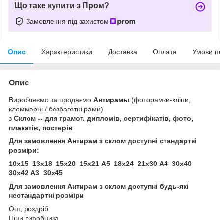
Що таке купити з Пром?
Замовлення під захистом
Опис
Характеристики
Доставка
Оплата
Умови п
Опис
Виробляємо та продаємо
Антирамы
(фоторамки-кліпи,
клеммерні / безбагетні рами)
з
Склом -- для грамот. дипломів, сертифікатів, фото,
плакатів, постерів
Для замовлення Антирам з склом доступні стандартні
розміри:
10х15 13х18 15х20 15х21 А5 18х24 21х30 А4 30х40
30х42 А3 30х45
Для замовлення Антирам з склом доступні будь-які
нестандартні розміри
Опт, роздріб
Ціни виробника