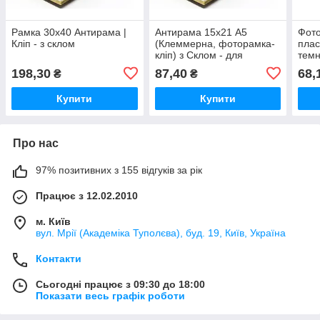
Рамка 30х40 Антирама |
Антирама 15х21 А5
Фото
Кліп - з склом
(Клеммерна, фоторамка-
плас
кліп) з Склом - для
темн
фотографій, малюнків
скл
198,30
87,40
68,
₴
₴
Купити
Купити
Про нас
97% позитивних з 155 відгуків за рік
Працює з 12.02.2010
м. Київ
вул. Мрії (Академіка Туполєва), буд. 19, Київ, Україна
Контакти
Сьогодні працює з 09:30 до 18:00
Показати весь графік роботи