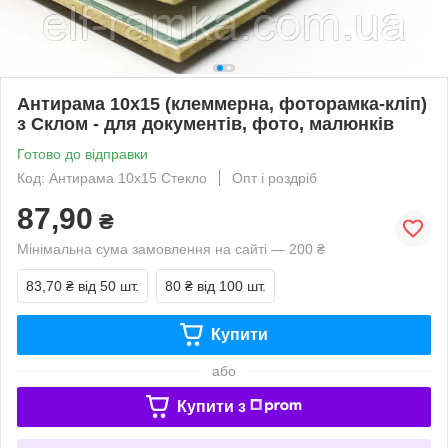
Антирама 10х15 (клеммерна, фоторамка-кліп)
з Склом - для документів, фото, малюнків
Готово до відправки
Код: Антирама 10х15 Стекло
Опт і роздріб
87,90
₴
Мінімальна сума замовлення на сайті — 200 ₴
83,70 ₴
від 50 шт.
80 ₴
від 100 шт.
Купити
або
Купити з