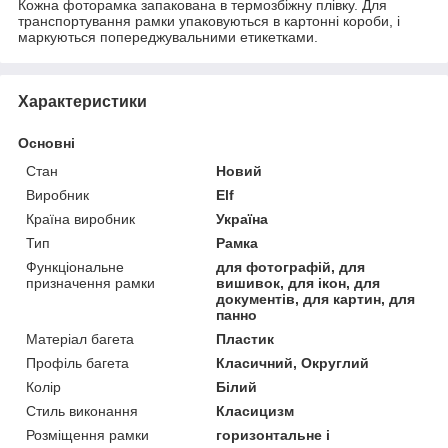
Кожна фоторамка запакована в термозбіжну плівку. Для
транспортування рамки упаковуються в картонні короби, і
маркуються попереджувальними етикетками.
Характеристики
Основні
Стан
Новий
Виробник
Elf
Країна виробник
Україна
Тип
Рамка
Функціональне
для фотографій, для
призначення рамки
вишивок, для ікон, для
документів, для картин, для
панно
Матеріал багета
Пластик
Профіль багета
Класичний, Округлий
Колір
Білий
Стиль виконання
Класицизм
Розміщення рамки
горизонтальне і