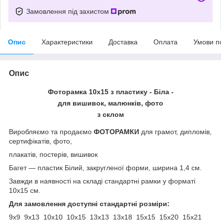
Замовлення під захистом
Опис
Характеристики
Доставка
Оплата
Умови п
Опис
Фоторамка 10х15 з пластику - Біла -
для вишивок, малюнків, фото
з склом
Виробляємо та продаємо
ФОТОРАМКИ
для грамот, дипломів,
сертифікатів, фото,
плакатів, постерів, вишивок
Багет ― пластик Білий, закругленої форми, ширина 1,4 см.
Завжди в наявності на складі стандартні рамки у форматі
10х15 см.
Для замовлення доступні стандартні розміри:
9х9 9х13 10х10 10х15 13х13 13х18 15х15 15х20 15х21