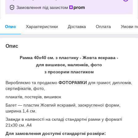
Замовлення під захистом
Опис
Характеристики
Доставка
Оплата
Умови п
Опис
Рамка 40х40 см. з пластику - Жовта яскрава -
для вишивок, малюнків, фото
з прозорим пластиком
Виробляємо та продаємо
ФОТОРАМКИ
для грамот, дипломів,
сертифікатів, фото,
плакатів, постерів, вишивок
Багет ― пластик Жовтий яскравий, заокругленої форми,
ширина 1,4 см.
Завжди в наявності на складі стандартні рамки у форматі
21х30 см. А4
Для замовлення доступні стандартні розміри: