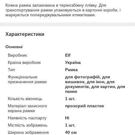
Кожна рамка запакована в термозбіжну плівку. Для
транспортування рамки упаковуються в картонні короби, і
маркуються попереджувальними етикетками.
Характеристики
Основні
Виробник
Elf
Країна виробник
Україна
Тип
Рамка
Функціональне
для фотографій, для
призначення рамки
вишивок, для ікон, для
документів, для картин, для
панно
Кількість віконець
1 шт.
Матеріал захисного
прозорий пластик
екрана рамки
Наявність паспарту
Ні
Місткість зображень
1 шт.
Ширина зображення
40 см