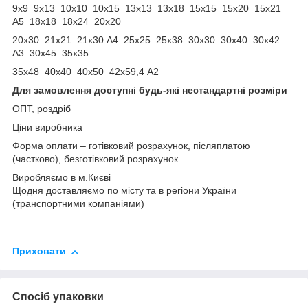
9х9 9х13 10х10 10х15 13х13 13х18 15х15 15х20 15х21
А5 18х18 18х24 20х20
20х30 21х21 21х30 А4 25х25 25х38 30х30 30х40 30х42
А3 30х45 35х35
35х48 40х40 40х50 42х59,4 А2
Для замовлення доступні будь-які нестандартні розміри
ОПТ, роздріб
Ціни виробника
Форма оплати – готівковий розрахунок, післяплатою
(частково), безготівковий розрахунок
Виробляємо в м.Києві
Щодня доставляємо по місту та в регіони України
(транспортними компаніями)
Приховати
Спосіб упаковки