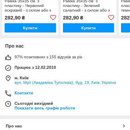
Рамка 35х35 см. з
Рамка 35х35 см. з
Рамк
пластику - Червоний
пластику - Зелений
плас
яскравий - з склом або з
салатний - з склом або з
темн
склопластиком
склопластиком
скло
282,90
282,90
282
₴
₴
скло
Купити
Купити
Про нас
97% позитивних з 155 відгуків за рік
Працює з 12.02.2010
м. Київ
вул. Мрії (Академіка Туполєва), буд. 19, Київ, Україна
Контакти
Сьогодні вихідний
Показати весь графік роботи
Про нас