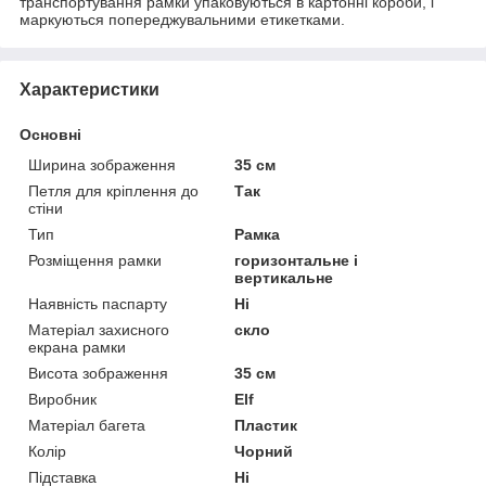
транспортування рамки упаковуються в картонні короби, і
маркуються попереджувальними етикетками.
Характеристики
Основні
Ширина зображення
35 см
Петля для кріплення до
Так
стіни
Тип
Рамка
Розміщення рамки
горизонтальне і
вертикальне
Наявність паспарту
Ні
Матеріал захисного
скло
екрана рамки
Висота зображення
35 см
Виробник
Elf
Матеріал багета
Пластик
Колір
Чорний
Підставка
Ні