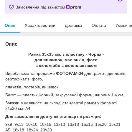
Замовлення під захистом
Опис
Характеристики
Доставка
Оплата
Умови п
Опис
Рамка 35х35 см. з пластику - Чорна -
для вишивок, малюнків, фото
з склом або з склопластиком
Виробляємо та продаємо
ФОТОРАМКИ
для грамот, дипломів,
сертифікатів, фото,
плакатів, постерів, вишивок
Багет ― пластик Чорний, закругленої форми, ширина 1,4 см.
Завжди в наявності на складі стандартні рамки у форматі
21х30 см. А4
Для замовлення доступні стандартні розміри:
9х9 9х13 10х10 10х15 13х13 13х18 15х15 15х20 15х21
А5 18х18 18х24 20х20