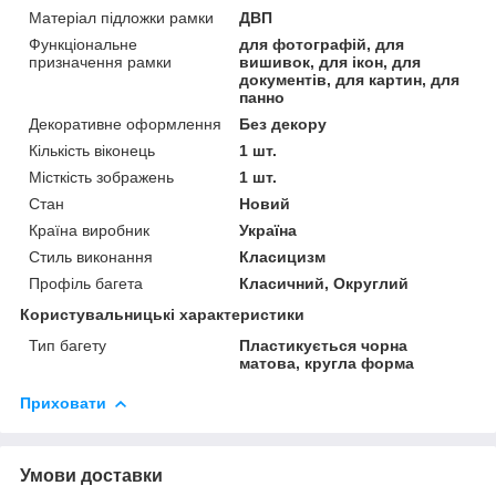
Матеріал підложки рамки
ДВП
Функціональне
для фотографій, для
призначення рамки
вишивок, для ікон, для
документів, для картин, для
панно
Декоративне оформлення
Без декору
Кількість віконець
1 шт.
Місткість зображень
1 шт.
Стан
Новий
Країна виробник
Україна
Стиль виконання
Класицизм
Профіль багета
Класичний, Округлий
Користувальницькі характеристики
Тип багету
Пластикується чорна
матова, кругла форма
Приховати
Умови доставки