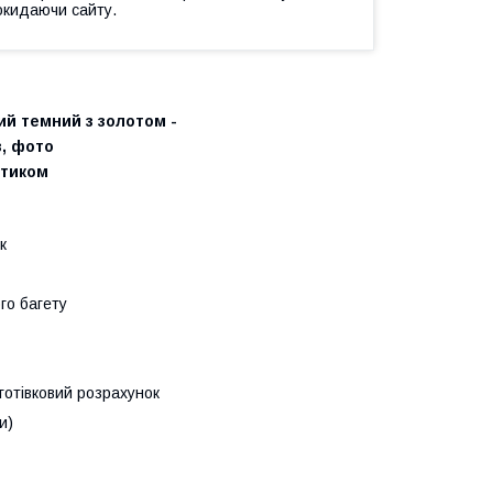
окидаючи сайту.
ий темний з золотом -
, фото
стиком
к
го багету
зготівковий розрахунок
и)