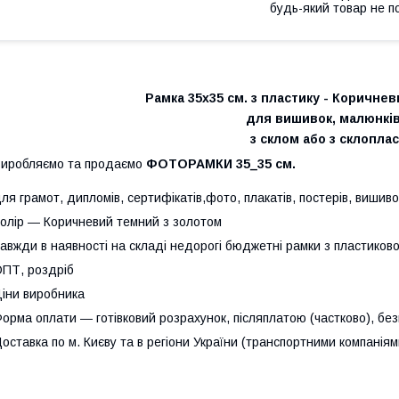
будь-який товар не п
Рамка 35х35 см. з пластику - Коричнев
для вишивок, малюнків
з склом або з склопла
иробляємо та продаємо
ФОТОРАМКИ 35_35 см.
ля грамот, дипломів, сертифікатів,фото, плакатів, постерів, вишиво
олір ― Коричневий темний з золотом
авжди в наявності на складі недорогі бюджетні рамки з пластиково
ПТ, роздріб
іни виробника
орма оплати ― готівковий розрахунок, післяплатою (частково), бе
оставка по м. Києву та в регіони України (транспортними компаніям