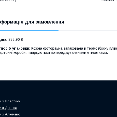
нформація для замовлення
іна:
282,90 ₴
посіб упаковки:
Кожна фоторамка запакована в термозбіжну плівк
артонні короби, і маркуються попереджувальними етикетками.
 з Пластику
 з Дерева
 з Алюмінію