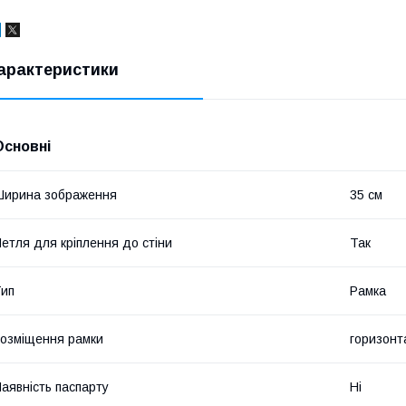
арактеристики
Основні
Ширина зображення
35 см
етля для кріплення до стіни
Так
ип
Рамка
озміщення рамки
горизонт
аявність паспарту
Ні