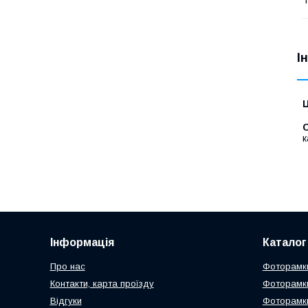
І
Ц
С
к
Інформація
Каталог
Про нас
Фоторамки
Контакти, карта проїзду
Фоторамки
Відгуки
Фоторамки