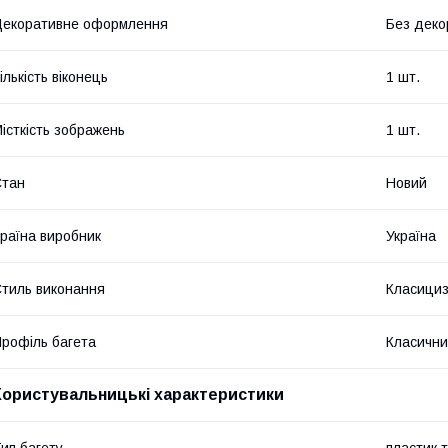
екоративне оформлення
Без деко
ількість віконець
1 шт.
істкість зображень
1 шт.
Стан
Новий
раїна виробник
Україна
тиль виконання
Класици
рофіль багета
Класичн
Користувальницькі характеристики
ип багету
пластик 