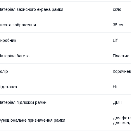
атеріал захисного екрана рамки
скло
исота зображення
35 см
иробник
Elf
атеріал багета
Пластик
олір
Коричне
ідставка
Ні
атеріал підложки рамки
ДВП
для фото
ункціональне призначення рамки
для ікон