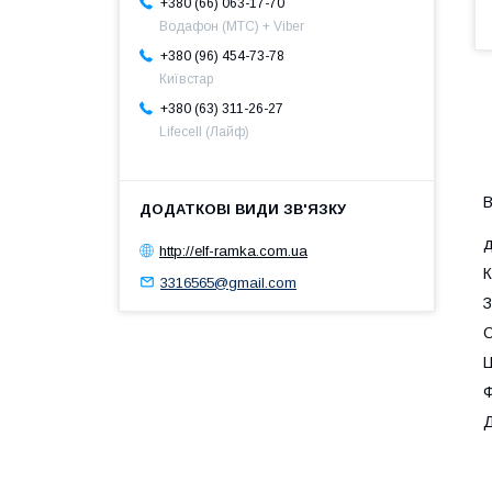
+380 (66) 063-17-70
Водафон (МТС) + Viber
+380 (96) 454-73-78
Київстар
+380 (63) 311-26-27
Lifecell (Лайф)
В
д
http://elf-ramka.com.ua
К
3316565@gmail.com
З
О
Ц
Ф
Д