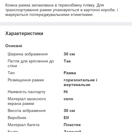
Кожна рамка запакована в термозбіжну плівку. Для
транспортування рамки упаковуються в картонні короби, і
маркуються попереджувальними етикетками.
Характеристики
Основні
Ширина зображення
30 см
Петля для кріплення до
Так
стіни
Тип
Рамка
Розміщення рамки
горизонтальне і
вертикальне
Наявність паспарту
Ні
Матеріал захисного
скло
екрана рамки
Висота зображення
30 см
Виробник
Elf
Матеріал багета
Пластик
Колір
Зелений