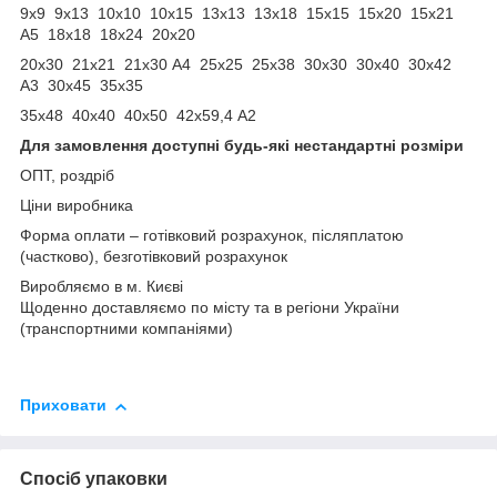
9х9 9х13 10х10 10х15 13х13 13х18 15х15 15х20 15х21
А5 18х18 18х24 20х20
20х30 21х21 21х30 А4 25х25 25х38 30х30 30х40 30х42
А3 30х45 35х35
35х48 40х40 40х50 42х59,4 А2
Для замовлення доступні будь-які нестандартні розміри
ОПТ, роздріб
Ціни виробника
Форма оплати – готівковий розрахунок, післяплатою
(частково), безготівковий розрахунок
Виробляємо в м. Києві
Щоденно доставляємо по місту та в регіони України
(транспортними компаніями)
Приховати
Спосіб упаковки