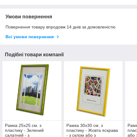
Умови повернення
Повернення товару впродовж 14 днів за домовленістю
Всі умови повернення
Подібні товари компанії
Рамка 25х25 см. з
Рамка 30х30 см. з
Рамк
пластику - Зелений
пластику - Жовта яскрава
плас
салатний - з
- з склом або з
або 