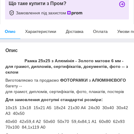
Що таке купити з Пром?
Замовлення під захистом
Опис
Характеристики
Доставка
Оплата
Умови п
Опис
Рамка 25x25 з Алюмінія - Золото матове 6 мм -
для грамот, дипломів, сертифікатів, документів, фото -- з
склом
Виготовляємо та продаємо
ФОТОРАМКИ
з
АЛЮМІНІЄВОГО
багету --
д
ля грамот, дипломів,
сертифікатів, фото, плакатів, постерів
Для замовлення доступні стандартні розміри:
10х15 13х18 15х21 А5 18х24 21х30 А4 24х30 30х40 30х42
А3 40х50
40х60 42х59,4 А2 50х60 50х70 59,4х84,1 А1 60х80 62х93
70х100 84,1х119 А0