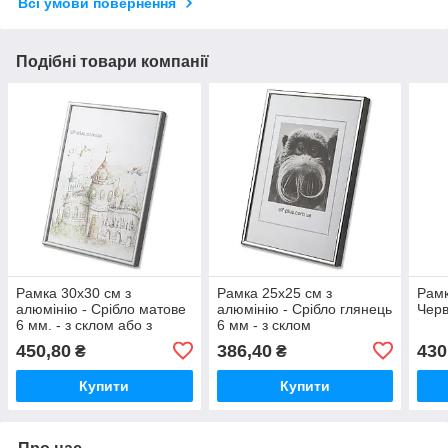
Всі умови повернення
Подібні товари компанії
Рамка 30x30 см з
Рамка 25x25 см з
Рамк
алюмінію - Срібло матове
алюмінію - Срібло глянець
Черв
6 мм. - з склом або з
6 мм - з склом
склопластиком
450,80
386,40
430
₴
₴
Купити
Купити