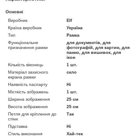
Основні
Виробник
Elf
Країна виробник
Україна
Тип
Рамка
Функціональне
для документів, для
призначення рамки
фотографій, для картин, для
панно, для вишивок, для
ікон
Кількість віконець
1 шт.
Матеріал захисного
скло
екрана рамки
Наявність паспарту
Ні
Місткість зображень
1 шт.
Ширина зображення
25 см
Висота зображення
25 см
Петля для кріплення до
Так
стіни
Підставка
Ні
Стиль виконання
Хай-тек