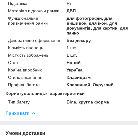
Підставка
Ні
Матеріал підложки рамки
ДВП
Функціональне
для фотографій, для
призначення рамки
вишивок, для ікон, для
документів, для картин, для
панно
Декоративне оформлення
Без декору
Кількість віконець
1 шт.
Місткість зображень
1 шт.
Стан
Новий
Країна виробник
Україна
Стиль виконання
Класицизм
Профіль багета
Класичний, Округлий
Користувальницькі характеристики
Тип багету
Біла, кругла форма
Приховати
Умови доставки