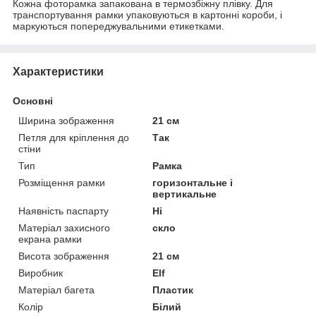
Кожна фоторамка запакована в термозбіжну плівку. Для
транспортування рамки упаковуються в картонні короби, і
маркуються попереджувальними етикетками.
Характеристики
Основні
Ширина зображення
21 см
Петля для кріплення до
Так
стіни
Тип
Рамка
Розміщення рамки
горизонтальне і
вертикальне
Наявність паспарту
Ні
Матеріал захисного
скло
екрана рамки
Висота зображення
21 см
Виробник
Elf
Матеріал багета
Пластик
Колір
Білий