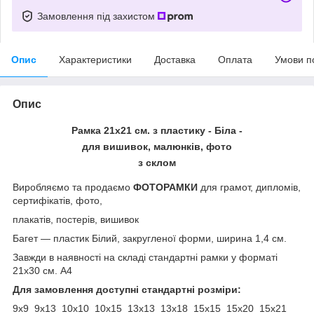
Замовлення під захистом
Опис
Характеристики
Доставка
Оплата
Умови п
Опис
Рамка 21х21 см. з пластику - Біла -
для вишивок, малюнків, фото
з склом
Виробляємо та продаємо
ФОТОРАМКИ
для грамот, дипломів,
сертифікатів, фото,
плакатів, постерів, вишивок
Багет ― пластик Білий, закругленої форми, ширина 1,4 см.
Завжди в наявності на складі стандартні рамки у форматі
21х30 см. А4
Для замовлення доступні стандартні розміри:
9х9 9х13 10х10 10х15 13х13 13х18 15х15 15х20 15х21